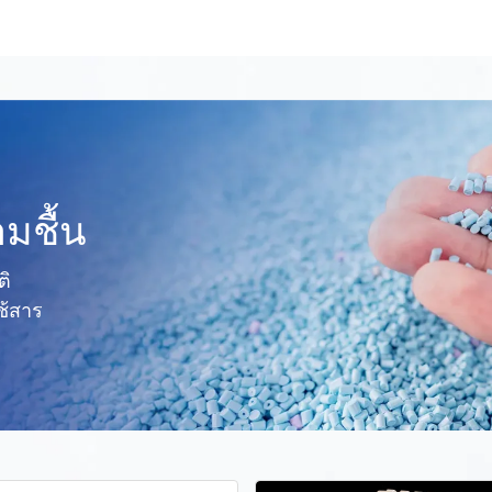
ามชื้น
ติ
ช้สาร