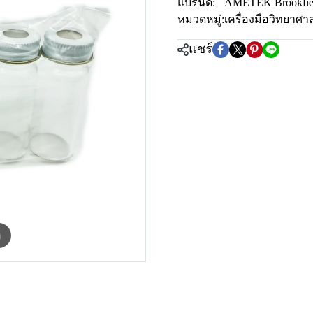
แบรนด์:
AMETEK Brookfie
หมวดหมู่:
เครื่องมือวิทยาศา
แชร์
m