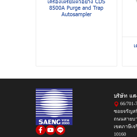
เครื่องเตรียมตัวอย่าง CDS
8500A Purge and Trap
Autosampler
เ
บริษัท แส
66/701-7
ซอยจรัญสน
ถนนสายบา
เขตภาษีเจ
10160