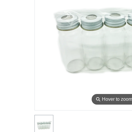
⚲
Hover to zoo