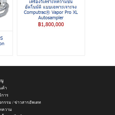
เครื่องวิเคราะห์ความชื้น
อัตโนมัติ แบบเฉพาะเจาะจง
Computrac® Vapor Pro XL
Autosampler
฿1,800,000
DS
on
นู
นค้า
ริการ
ิจกรรม / ข่าวสารอัพเดท
ทความ