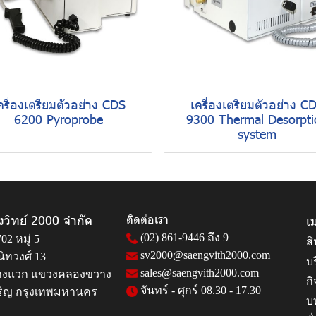
ครื่องเตรียมตัวอย่าง CDS
เครื่องเตรียมตัวอย่าง C
6200 Pyroprobe
9300 Thermal Desorpti
system
งวิทย์ 2000 จำกัด
ติดต่อเรา
เม
(02) 861-9446
ถึง 9
02 หมู่ 5
สิ
sv2000@saengvith2000.com
ิทวงศ์ 13
บ
sales@saengvith2000.com
งแวก แขวงคลองขวาง
ก
จันทร์ - ศุกร์ 08.30 - 17.30
ริญ กรุงเทพมหานคร
บ